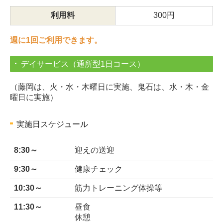
日常生活自立支援事業
利用料
300円
藤岡成年後見支援センター
週に1回ご利用できます。
ふくしの総合相談（CSW・地区担当制）
デイサービス（通所型1日コース）
心配ごと相談 / 相続・遺言相談会
（藤岡は、火・水・木曜日に実施、鬼石は、水・木・金
生活福祉資金・小口生活資金
曜日に実施）
お知らせ・案内
実施日スケジュール
社協だより
8:30～
迎えの送迎
各種様式
9:30～
健康チェック
アクセス・問い合わせ
10:30～
筋力トレーニング体操等
職員募集
11:30～
昼食
休憩