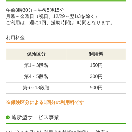
子どもに関すること
午前8時30分～午後5時15分
みどの学童クラブ
月曜～金曜日（祝日、12/29～翌1/3を除く）
ご利用は、週に1回、援助時間は1時間となります。
制服バンク
利用料金
地域福祉に関すること
保険区分
利用料
生活支援体制整備事業
第1～3段階
150円
藤岡市共同募金委員会
第4～5段階
300円
社協支部
第6～13段階
500円
社会福祉法人連絡会
※保険区分による1回分の利用料です
ふじの花
通所型サービス事業
貸出事業