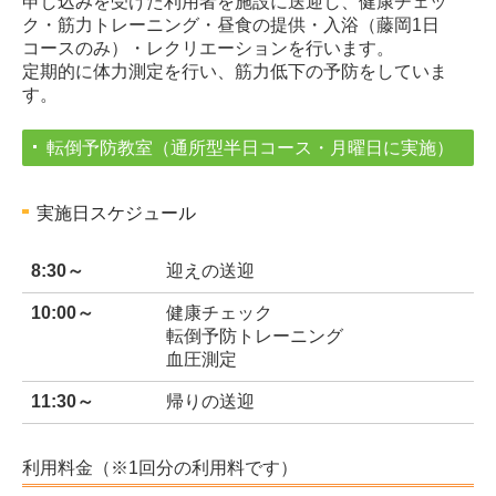
申し込みを受けた利用者を施設に送迎し、健康チェッ
ほっとサロン
ク・筋力トレーニング・昼食の提供・入浴（藤岡1日
コースのみ）・レクリエーションを行います。
その他の事業
定期的に体力測定を行い、筋力低下の予防をしていま
す。
ボランティアに関すること
転倒予防教室（通所型半日コース・月曜日に実施）
ボランティアセンター
福祉教育
実施日スケジュール
ふれあい型食事サービス
8:30～
迎えの送迎
傾聴ボランティア
10:00～
健康チェック
転倒予防トレーニング
ボランティア連絡協議会
血圧測定
11:30～
帰りの送迎
各種相談窓口
生活困窮者自立支援制度（就労自立促進）
利用料金（※1回分の利用料です）