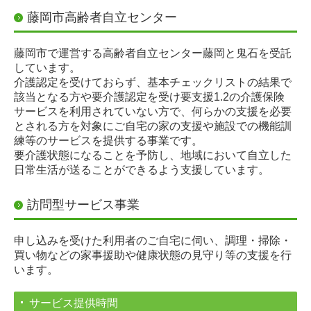
藤岡市高齢者自立センター
ミニデイサービス
藤岡市で運営する高齢者自立センター藤岡と鬼石を受託
安心カード
しています。
介護認定を受けておらず、基本チェックリストの結果で
貸出事業
該当となる方や要介護認定を受け要支援1.2の介護保険
サービスを利用されていない方で、何らかの支援を必要
思いやり駐車場
とされる方を対象にご自宅の家の支援や施設での機能訓
練等のサービスを提供する事業です。
要介護状態になることを予防し、地域において自立した
障がい者に関すること
日常生活が送ることができるよう支援しています。
さくらの家
訪問型サービス事業
安心カード
申し込みを受けた利用者のご自宅に伺い、調理・掃除・
貸出事業
買い物などの家事援助や健康状態の見守り等の支援を行
います。
思いやり駐車場
サービス提供時間