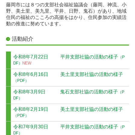
藤岡市には８つの支部社会福祉協議会（藤岡、神流、小
野、美土里、美九里、平井、日野、鬼石）があり、地域
ミニデイサービス
住民の福祉のこころの高揚をはかり、住民参加の実績活
動の推進に努めています。
安心カード
活動紹介
貸出事業
思いやり駐車場
令和8年7月22日 平井支部社協の活動の様子
（P
DF）
NEW
障がい者に関すること
令和8年6月16日 美土里支部社協の活動の様子
（PDF）
さくらの家
令和8年3月9日 鬼石支部社協の活動の様子
（P
安心カード
DF）
貸出事業
令和8年2月19日 美土里支部社協の活動の様子
（PDF）
思いやり駐車場
令和7年9月30日 平井支部社協の活動の様子
（P
DF）