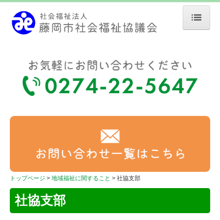
トップページ
法人概要
予算・事業報告・決算報告
地域福祉活動計画
会費・寄付
高齢者に関すること
居宅介護支援
トップページ
地域福祉に関すること
社協支部
社協支部
在宅介護支援センター
高齢者自立センター