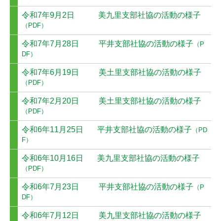
子どもに関すること
令和7年9月2日 美九里支部社協の活動の様子
みどの学童クラブ
（PDF）
令和7年7月28日 平井支部社協の活動の様子
（P
制服バンク
DF）
地域福祉に関すること
令和7年6月19日 美土里支部社協の活動の様子
（PDF）
生活支援体制整備事業
令和7年2月20日 美土里支部社協の活動の様子
（PDF）
藤岡市共同募金委員会
令和6年11月25日 平井支部社協の活動の様子
（PD
社協支部
F）
社会福祉法人連絡会
令和6年10月16日 美九里支部社協の活動の様子
（PDF）
ふじの花
令和6年7月23日 平井支部社協の活動の様子
（P
DF）
貸出事業
令和6年7月12日 美九里支部社協の活動の様子