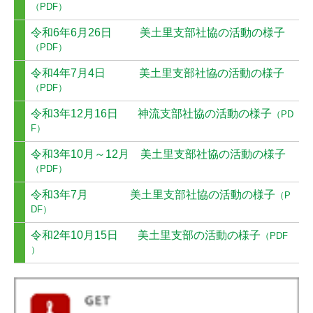
ほっとサロン
（PDF）
令和6年6月26日 美土里支部社協の活動の様子
その他の事業
（PDF）
ボランティアに関すること
令和4年7月4日 美土里支部社協の活動の様子
（PDF）
ボランティアセンター
令和3年12月16日 神流支部社協の活動の様子
（PD
F）
福祉教育
令和3年10月～12月 美土里支部社協の活動の様子
ふれあい型食事サービス
（PDF）
傾聴ボランティア
令和3年7月 美土里支部社協の活動の様子
（
P
DF
）
ボランティア連絡協議会
令和2年10月15日 美土里支部の活動の様子
（
PDF
）
各種相談窓口
生活困窮者自立支援制度（就労自立促進）