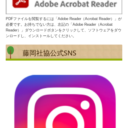
日常生活自立支援事業
藤岡成年後見支援センター
PDFファイルを閲覧するには「Adobe Reader（Acrobat Reader）」が
必要です。お持ちでない方は、左記の「Adobe Reader（Acrobat
ふくしの総合相談（CSW・地区担当制）
Reader）」ダウンロードボタンをクリックして、ソフトウェアをダウ
ンロードし、インストールしてください。
心配ごと相談 / 相続・遺言相談会
藤岡社協公式SNS
生活福祉資金・小口生活資金
お知らせ・案内
社協だより
各種様式
アクセス・問い合わせ
職員募集